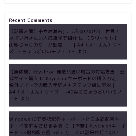
Recent Comments
【話題沸騰】十六島海苔(うっぷるいのり) 世界！ニ
ッポン行きたい人応援団で紹介
に
【ラヴィット】
山椒じゃこのり が話題！ ｜A4（えーよん）サイ
ズ ~ちょうどいいモノ・コト
より
【実体験】Keychron 発送が遅い場合の対処方法 公
式サイト購入
に
Keychronキーボードの購入方法 -
海外サイトでの購入手続きをステップ毎に解説｜
A4（えーよん）サイズ ~40男にちょうどいいモノ・
コト
より
Windows10で英語配列キーボードと日本語配列キー
ボードを併用させる手順
に
【体験】Keychronキーボ
ード US配列版で困ったこと あの記号が打てない！