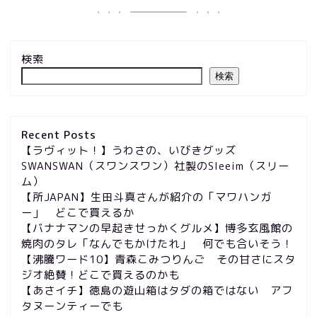
検索
検索
Recent Posts
【ラヴィット！】うわさの、いびきグッズ
SWANSWAN（スワンスワン）社製のSleeim（スリー
ム）
【所JAPAN】生田斗真さんが紹介の「マワハンガ
ー」 どこで買えるか
【バナナマンの早起きせっかくグルメ】博多玄風館の
焼肉のタレ「なんでもかけたれ」 何でも合いそう！
【沸騰ワード10】青森こみつりんご その甘さにスタ
ジオ絶賛！どこで買えるのかも
【あさイチ】徳島の遊山箱はタダの箱ではない アフ
タヌーンティーでも