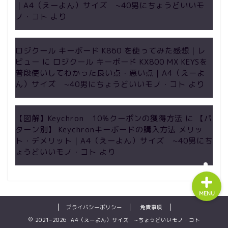
｜A4（えーよん）サイズ ~40男にちょうどいいモ
ノ・コト
より
グッズ
ロジクール キーボード K860 を使ってみた感想｜レ
ビュー
に
ロジクール キーボード KX800 MX KEYSを
ライフ
普段使いしてわかった良い点・悪い点｜A4（えーよ
ん）サイズ ~40男にちょうどいいモノ・コト
より
トラベル
【図解】Keychron 10%クーポンの獲得方法
に
【パ
超話題
ターン別】 Keychronキーボードの購入方法 メリッ
ト・デメリット｜A4（えーよん）サイズ ~40男にち
ょうどいいモノ・コト
より
MENU
プライバシーポリシー
免責事項
2021–2026 A4（えーよん）サイズ ~ちょうどいいモノ・コト