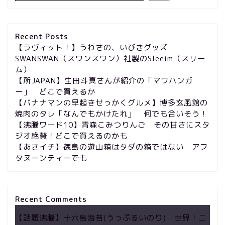
Recent Posts
【ラヴィット！】うわさの、いびきグッズ
SWANSWAN（スワンスワン）社製のSleeim（スリー
ム）
【所JAPAN】生田斗真さんが紹介の「マワハンガ
ー」 どこで買えるか
【バナナマンの早起きせっかくグルメ】博多玄風館の
焼肉のタレ「なんでもかけたれ」 何でも合いそう！
【沸騰ワード10】青森こみつりんご その甘さにスタ
ジオ絶賛！どこで買えるのかも
【あさイチ】徳島の遊山箱はタダの箱ではない アフ
タヌーンティーでも
Recent Comments
【話題沸騰】十六島海苔(うっぷるいのり) 世界！ニ