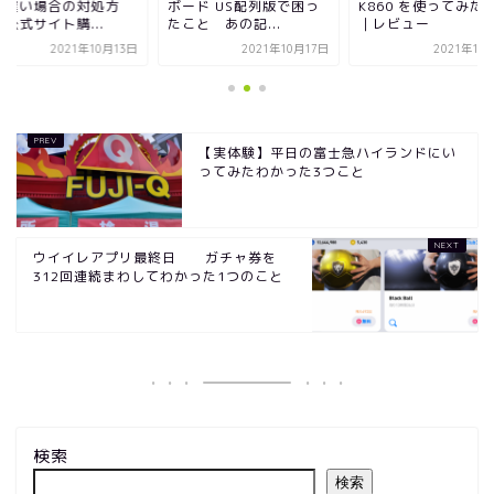
K860 を使ってみた
が遅い場合の対処方
ボード US配列版で困っ
｜レビュー
公式サイト購...
たこと あの記...
2021年10月13日
2021年10月17日
2021年10
【実体験】平日の富士急ハイランドにい
ってみたわかった3つこと
ウイイレアプリ最終日 ガチャ券を
312回連続まわしてわかった1つのこと
検索
検索