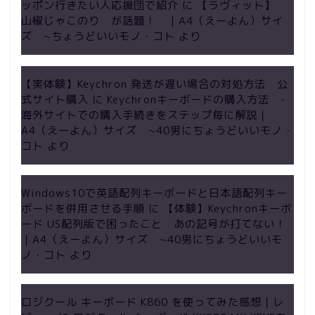
ッポン行きたい人応援団で紹介
に
【ラヴィット】
山椒じゃこのり が話題！ ｜A4（えーよん）サイ
ズ ~ちょうどいいモノ・コト
より
【実体験】Keychron 発送が遅い場合の対処方法 公
式サイト購入
に
Keychronキーボードの購入方法 -
海外サイトでの購入手続きをステップ毎に解説｜
A4（えーよん）サイズ ~40男にちょうどいいモノ・
コト
より
Windows10で英語配列キーボードと日本語配列キー
ボードを併用させる手順
に
【体験】Keychronキーボ
ード US配列版で困ったこと あの記号が打てない！
｜A4（えーよん）サイズ ~40男にちょうどいいモ
ノ・コト
より
グッズ
ロジクール キーボード K860 を使ってみた感想｜レ