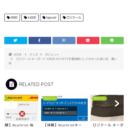
K860
kx800
logicool
ロジクール
HOME
グッズ
ガジェット
ロジクール キーボード KX800 MX KEYSを普段使いしてわかった良い点・悪い
点
RELATED POST
ェット
ガジェット
ガジェット
ロジクール キーボー
体験】Keychron 発
【体験】Keychronキー